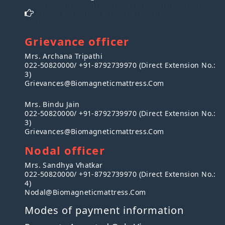
Customer Care And Help Center: (Click
Here To Raise Ticket For Query
Generation)
Grievance officer
Mrs. Archana Tripathi
022-50820000/ +91-8792739970 (Direct Extension No.:
3)
Grievances@biomagneticmattress.com
Mrs. Bindu Jain
022-50820000/ +91-8792739970 (Direct Extension No.:
3)
Grievances@biomagneticmattress.com
Nodal officer
Mrs. Sandhya Vhatkar
022-50820000/ +91-8792739970 (Direct Extension No.:
4)
Nodal@biomagneticmattress.com
Modes of payment information