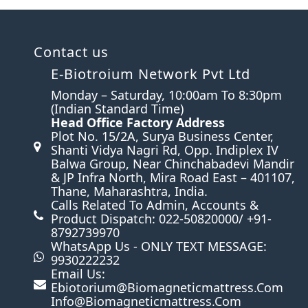
Contact us
E-Biotroium Network Pvt Ltd
Monday – Saturday, 10:00am To 8:30pm
(Indian Standard Time)
Head Office Factory Address
n
Plot No. 15/2A, Surya Business Center,
Shanti Vidya Nagri Rd, Opp. Indiplex IV
Balwa Group, Near Chinchabadevi Mandir
& JP Infra North, Mira Road East – 401107,
Thane, Maharashtra, India.
Calls Related To Admin, Accounts &
Product Dispatch: 022-50820000/ +91-
8792739970
WhatsApp Us - ONLY TEXT MESSAGE:
9930222232
Email Us:
Ebiotorium@biomagneticmattress.com
Info@biomagneticmattress.com